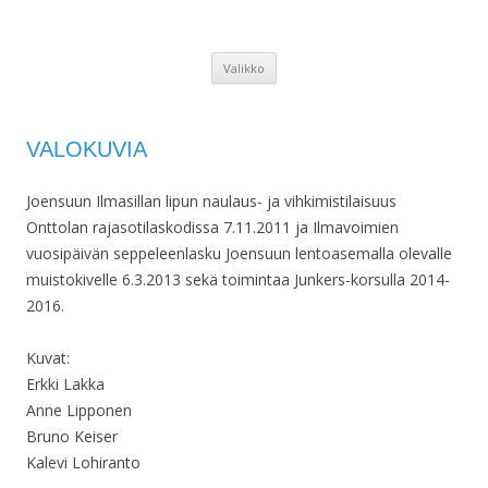
JOENSUUN ILMASILTA
Joensuun Ilmasilta
Siirry
Valikko
sisältöön
VALOKUVIA
Joensuun Ilmasillan lipun naulaus- ja vihkimistilaisuus
Onttolan rajasotilaskodissa 7.11.2011 ja Ilmavoimien
vuosipäivän seppeleenlasku Joensuun lentoasemalla olevalle
muistokivelle 6.3.2013 sekä toimintaa Junkers-korsulla 2014-
2016.
Kuvat:
Erkki Lakka
Anne Lipponen
Bruno Keiser
Kalevi Lohiranto