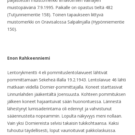
paljastettiin muistomerkki Ilmavoimien vainajien
muistopäivänä 7.9.1995. Paikalle on opastus tieltä 482
(Tutjunniementie 158). Toinen tapaukseen liittyvä
muistomerkki on Oravisalossa Salpalinjalla (Hypönniementie
150).
Enon Rahkeenniemi
Lentorykmentti 4 eli pommituslentolaivueet lähtivät
pommittamaan Sekeheä illalla 19.2.1943. Lentolaivue 46 lähti
matkaan viidellä Dornier-pommittajalla. Koneet starttasivat
Linnunlahden jääkentältä Joensuusta. Kohteen pommituksen
jälkeen koneet hajaantuivat sään huonontuessa. Lännestä
lähestynyt lumisaderintama oli edennyt ja vahvistunut
sääennusteita nopeammin. Lopulta näkyvyys meni nollaan.
Vain yksi Dorniereista selvisi takaisin tukikohtaansa. Kaksi
tuhoutui täydellisesti, loput vaurioituivat pakkolaskuissa.