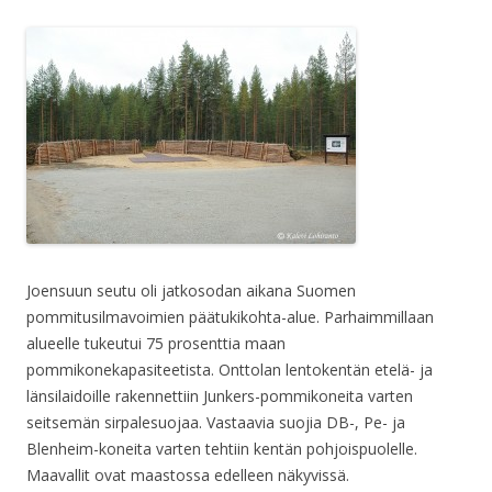
Joensuun seutu oli jatkosodan aikana Suomen
pommitusilmavoimien päätukikohta-alue. Parhaimmillaan
alueelle tukeutui 75 prosenttia maan
pommikonekapasiteetista. Onttolan lentokentän etelä- ja
länsilaidoille rakennettiin Junkers-pommikoneita varten
seitsemän sirpalesuojaa. Vastaavia suojia DB-, Pe- ja
Blenheim-koneita varten tehtiin kentän pohjoispuolelle.
Maavallit ovat maastossa edelleen näkyvissä.