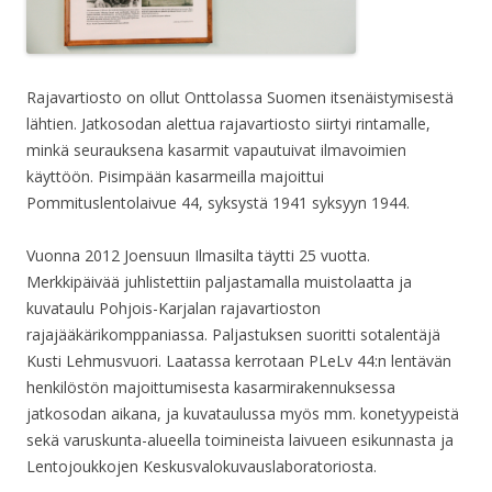
Rajavartiosto on ollut Onttolassa Suomen itsenäistymisestä
lähtien. Jatkosodan alettua rajavartiosto siirtyi rintamalle,
minkä seurauksena kasarmit vapautuivat ilmavoimien
käyttöön. Pisimpään kasarmeilla majoittui
Pommituslentolaivue 44, syksystä 1941 syksyyn 1944.
Vuonna 2012 Joensuun Ilmasilta täytti 25 vuotta.
Merkkipäivää juhlistettiin paljastamalla muistolaatta ja
kuvataulu Pohjois-Karjalan rajavartioston
rajajääkärikomppaniassa. Paljastuksen suoritti sotalentäjä
Kusti Lehmusvuori. Laatassa kerrotaan PLeLv 44:n lentävän
henkilöstön majoittumisesta kasarmirakennuksessa
jatkosodan aikana, ja kuvataulussa myös mm. konetyypeistä
sekä varuskunta-alueella toimineista laivueen esikunnasta ja
Lentojoukkojen Keskusvalokuvauslaboratoriosta.