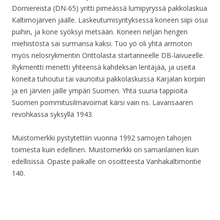
Dorniereista (DN-65) yritti pimeässä lumipyryssä pakkolaskua
Kaltimojärven jäälle. Laskeutumisyrityksessä koneen siipi osui
puihin, ja kone syöksyi metsään. Koneen neljän hengen
miehistöstä sai surmansa kaksi. Tuo yö oli yhtä armoton
myös nelosrykmentin Onttolasta startanneelle DB-laivueelle.
Rykmentti menetti yhteensä kahdeksan lentäjää, ja useita
koneita tuhoutui tai vaurioitui pakkolaskuissa Karjalan korpiin
ja eri järvien jäille ympäri Suomen. Yhtä suuria tappioita
Suomen pommitusilmavoimat kärsi vain ns. Lavansaaren
revohkassa syksyllä 1943.
Muistomerkki pystytettiin vuonna 1992 samojen tahojen
toimesta kuin edellinen. Muistomerkki on samanlainen kuin
edellisissä. Opaste paikalle on osoitteesta Vanhakaltimontie
140.