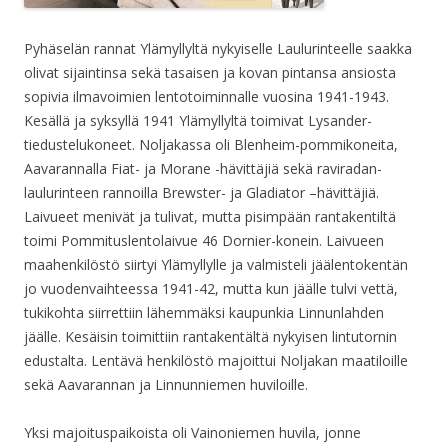
Pyhäselän rannat Ylämyllyltä nykyiselle Laulurinteelle saakka
olivat sijaintinsa sekä tasaisen ja kovan pintansa ansiosta
sopivia ilmavoimien lentotoiminnalle vuosina 1941-1943.
Kesällä ja syksyllä 1941 Ylämyllyltä toimivat Lysander-
tiedustelukoneet. Noljakassa oli Blenheim-pommikoneita,
Aavarannalla Fiat- ja Morane -hävittäjiä sekä raviradan-
laulurinteen rannoilla Brewster- ja Gladiator –hävittäjiä.
Laivueet menivät ja tulivat, mutta pisimpään rantakentiltä
toimi Pommituslentolaivue 46 Dornier-konein. Laivueen
maahenkilöstö siirtyi Ylämyllylle ja valmisteli jäälentokentän
jo vuodenvaihteessa 1941-42, mutta kun jäälle tulvi vettä,
tukikohta siirrettiin lähemmäksi kaupunkia Linnunlahden
jäälle. Kesäisin toimittiin rantakentältä nykyisen lintutornin
edustalta. Lentävä henkilöstö majoittui Noljakan maatiloille
sekä Aavarannan ja Linnunniemen huviloille.
Yksi majoituspaikoista oli Vainoniemen huvila, jonne