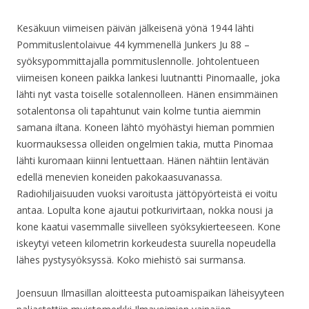
Kesäkuun viimeisen päivän jälkeisenä yönä 1944 lähti
Pommituslentolaivue 44 kymmenellä Junkers Ju 88 –
syöksypommittajalla pommituslennolle. Johtolentueen
viimeisen koneen paikka lankesi luutnantti Pinomaalle, joka
lähti nyt vasta toiselle sotalennolleen. Hänen ensimmäinen
sotalentonsa oli tapahtunut vain kolme tuntia aiemmin
samana iltana. Koneen lähtö myöhästyi hieman pommien
kuormauksessa olleiden ongelmien takia, mutta Pinomaa
lähti kuromaan kiinni lentuettaan. Hänen nähtiin lentävän
edellä menevien koneiden pakokaasuvanassa.
Radiohiljaisuuden vuoksi varoitusta jättöpyörteistä ei voitu
antaa. Lopulta kone ajautui potkurivirtaan, nokka nousi ja
kone kaatui vasemmalle siivelleen syöksykierteeseen. Kone
iskeytyi veteen kilometrin korkeudesta suurella nopeudella
lähes pystysyöksyssä. Koko miehistö sai surmansa.
Joensuun Ilmasillan aloitteesta putoamispaikan läheisyyteen