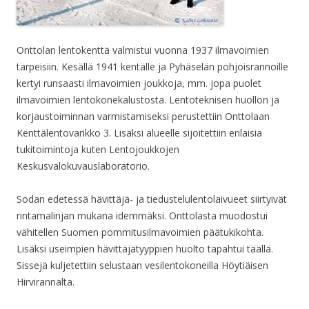
Onttolan lentokenttä valmistui vuonna 1937 ilmavoimien
tarpeisiin. Kesällä 1941 kentälle ja Pyhäselän pohjoisrannoille
kertyi runsaasti ilmavoimien joukkoja, mm. jopa puolet
ilmavoimien lentokonekalustosta. Lentoteknisen huollon ja
korjaustoiminnan varmistamiseksi perustettiin Onttolaan
Kenttälentovarikko 3. Lisäksi alueelle sijoitettiin erilaisia
tukitoimintoja kuten Lentojoukkojen
Keskusvalokuvauslaboratorio.
Sodan edetessä hävittäjä- ja tiedustelulentolaivueet siirtyivät
rintamalinjan mukana idemmäksi. Onttolasta muodostui
vähitellen Suomen pommitusilmavoimien päätukikohta.
Lisäksi useimpien hävittäjätyyppien huolto tapahtui täällä.
Sissejä kuljetettiin selustaan vesilentokoneilla Höytiäisen
Hirvirannalta.