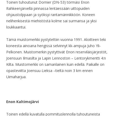
Toinen tuhoutunut Dornier (DN-53) törmäsi Enon
Rahkeenjärvellä pinnassa lentäessään uittopuiden
ohjaustolppaan ja syöksyi rantamännikköön. Koneen
nelihenkisestä miehistöstä kolme sai surmansa ja yksi
loukkaantui.
Tämä muistomerkki pystytettiin vuonna 1991. Aloitteen teki
koneesta ainoana hengissä selvinnyt kk-ampuja Juho Yli-
Pelkonen. Muistomerkin pystyttivät Enon reserviläisjärjestöt,
Joensuun Ilmasilta ja Lapin Lennoston – Lentorykmentti 4:n
Kilta. Muistomerkki on samanlainen kuin edellä. Paikalle on
opasteviitta Joensuu-Lieksa –tieltä noin 3 km ennen
Uimaharjua.
Enon Kaltimojärvi
Toinen edellä kuvatulla pommituslennolla tuhoutuneista