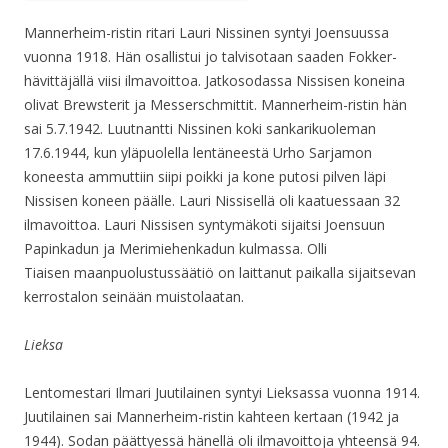
Mannerheim-ristin ritari Lauri Nissinen syntyi Joensuussa
vuonna 1918. Hän osallistui jo talvisotaan saaden Fokker-
hävittäjällä viisi ilmavoittoa. Jatkosodassa Nissisen koneina
olivat Brewsterit ja Messerschmittit. Mannerheim-ristin hän
sai 5.7.1942. Luutnantti Nissinen koki sankarikuoleman
17.6.1944, kun yläpuolella lentäneestä Urho Sarjamon
koneesta ammuttiin siipi poikki ja kone putosi pilven läpi
Nissisen koneen päälle. Lauri Nissisellä oli kaatuessaan 32
ilmavoittoa. Lauri Nissisen syntymäkoti sijaitsi Joensuun
Papinkadun ja Merimiehenkadun kulmassa. Olli
Tiaisen maanpuolustussäätiö on laittanut paikalla sijaitsevan
kerrostalon seinään muistolaatan.
Lieksa
Lentomestari Ilmari Juutilainen syntyi Lieksassa vuonna 1914.
Juutilainen sai Mannerheim-ristin kahteen kertaan (1942 ja
1944). Sodan päättyessä hänellä oli ilmavoittoja yhteensä 94.