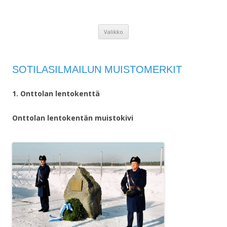
JOENSUUN ILMASILTA
Joensuun Ilmasilta
Siirry
Valikko
sisältöön
SOTILASILMAILUN MUISTOMERKIT
1. Onttolan lentokenttä
Onttolan lentokentän muistokivi