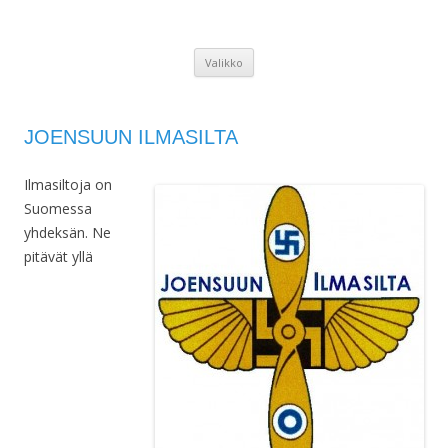
JOENSUUN ILMASILTA
Joensuun Ilmasilta
Siirry
Valikko
sisältöön
JOENSUUN ILMASILTA
Ilmasiltoja on
Suomessa
yhdeksän. Ne
pitävät yllä