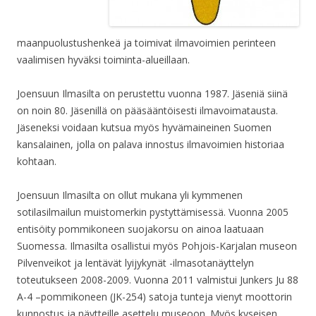
maanpuolustushenkeä ja toimivat ilmavoimien perinteen
vaalimisen hyväksi toiminta-alueillaan.
Joensuun Ilmasilta on perustettu vuonna 1987. Jäseniä siinä
on noin 80. Jäsenillä on pääsääntöisesti ilmavoimatausta.
Jäseneksi voidaan kutsua myös hyvämaineinen Suomen
kansalainen, jolla on palava innostus ilmavoimien historiaa
kohtaan.
Joensuun Ilmasilta on ollut mukana yli kymmenen
sotilasilmailun muistomerkin pystyttämisessä. Vuonna 2005
entisöity pommikoneen suojakorsu on ainoa laatuaan
Suomessa. Ilmasilta osallistui myös Pohjois-Karjalan museon
Pilvenveikot ja lentävät lyijykynät -ilmasotanäyttelyn
toteutukseen 2008-2009. Vuonna 2011 valmistui Junkers Ju 88
A-4 –pommikoneen (JK-254) satoja tunteja vienyt moottorin
kunnostus ja näytteille asettelu museoon. Myös kyseisen